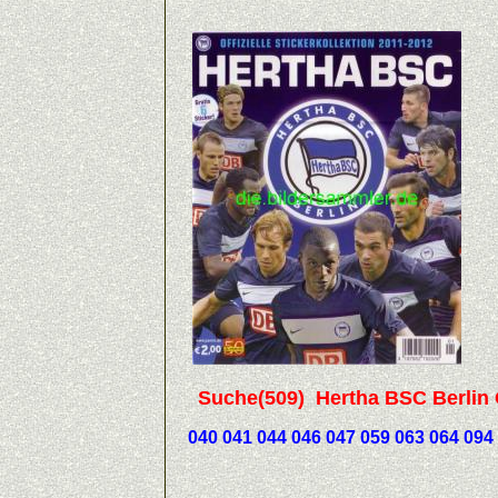
Suche(509) Hertha BSC Berlin Off
040 041 044 046 047 059 063 064 094 