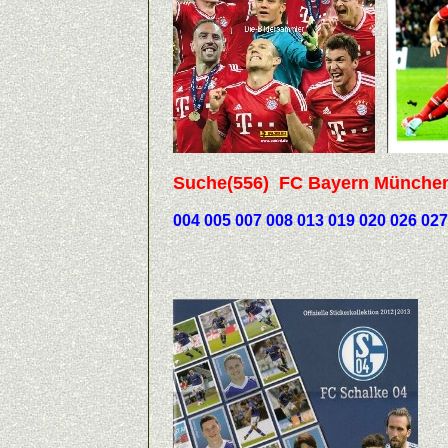
Suche(556) FC Bayern München 2
004 005 007 008 013 019 020 026 027