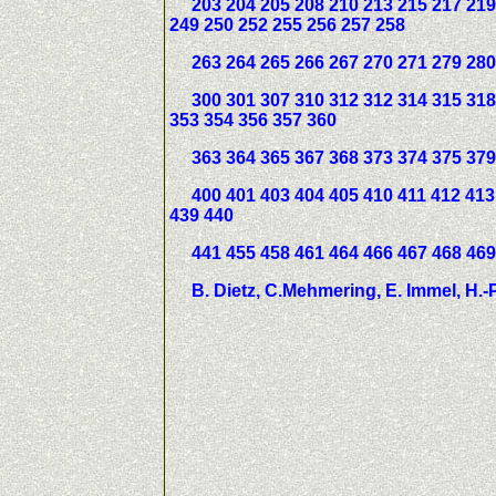
203 204 205 208 210 213 215 217 219 
249 250 252 255 256 257 258
263 264 265 266 267 270 271 279 280 
300 301 307 310 312 312 314 315 318 
353 354 356 357 360
363 364 365 367 368 373 374 375 379 
400 401 403 404 405 410 411 412 413 
439 440
441 455 458 461 464 466 467 468 469 
B. Dietz, C.Mehmering, E. Immel, H.-P.