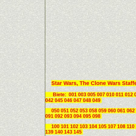
Star Wars, The Clone Wars Staff
Biete:
001 003 005 007 010 011 012 
042 045 046 047 048 049
050 051 052 053 058 059 060 061 062 0
091 092 093 094 095 098
100 101 102 103 104 105 107 108 110 1
139 140 143 145