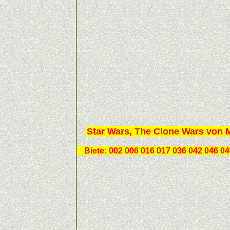
Star Wars, The Clone Wars von M
Biete:
002 006 016 017 036 042 046 04